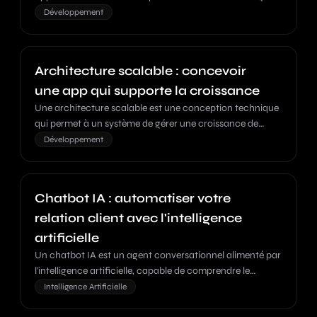
des données de manière standardisée.
Développement
Architecture scalable : concevoir
une app qui supporte la croissance
Une architecture scalable est une conception technique
qui permet à un système de gérer une croissance de
charge sans dégradation de performance.
Développement
Chatbot IA : automatiser votre
relation client avec l'intelligence
artificielle
Un chatbot IA est un agent conversationnel alimenté par
l'intelligence artificielle, capable de comprendre le
langage naturel et de fournir des réponses pertinentes de
Intelligence Artificielle
manière autonome.