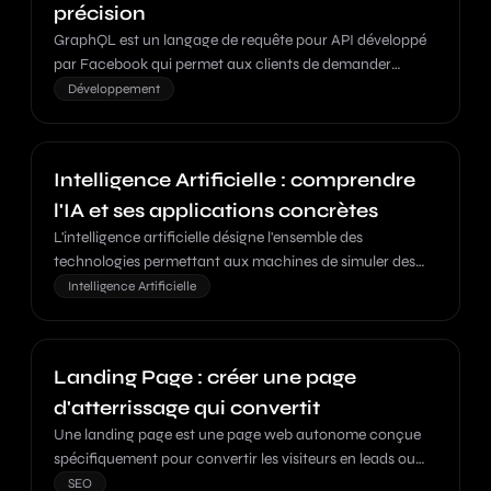
précision
GraphQL est un langage de requête pour API développé
par Facebook qui permet aux clients de demander
exactement les données dont ils ont besoin, ni plus ni
Développement
moins.
Intelligence Artificielle : comprendre
l'IA et ses applications concrètes
L'intelligence artificielle désigne l'ensemble des
technologies permettant aux machines de simuler des
capacités cognitives humaines comme l'apprentissage et
Intelligence Artificielle
le raisonnement.
Landing Page : créer une page
d'atterrissage qui convertit
Une landing page est une page web autonome conçue
spécifiquement pour convertir les visiteurs en leads ou
clients, avec un objectif unique et un appel à l'action
SEO