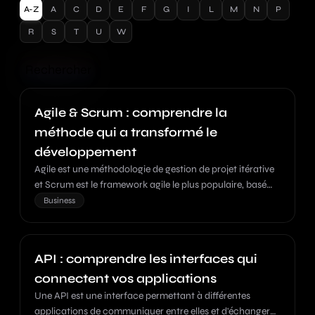
A-Z
A
C
D
E
F
G
I
L
M
N
P
R
S
T
U
W
Rechercher
Agile & Scrum : comprendre la
méthode qui a transformé le
développement
Agile est une méthodologie de gestion de projet itérative
et Scrum est le framework agile le plus populaire, basé
sur des sprints courts et des retours fréquents.
Business
API : comprendre les interfaces qui
connectent vos applications
Une API est une interface permettant à différentes
applications de communiquer entre elles et d'échanger