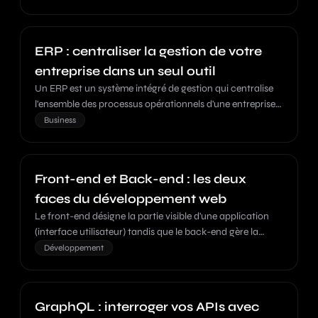
un fonctionnement identique sur tous les
environnements.
ERP : centraliser la gestion de votre
entreprise dans un seul outil
Un ERP est un système intégré de gestion qui centralise
l'ensemble des processus opérationnels d'une entreprise
dans une plateforme unique.
Business
Front-end et Back-end : les deux
faces du développement web
Le front-end désigne la partie visible d'une application
(interface utilisateur) tandis que le back-end gère la
logique métier, les données et le serveur.
Développement
GraphQL : interroger vos APIs avec