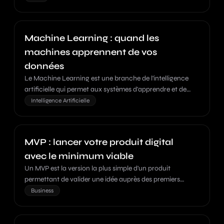
clair.
Machine Learning : quand les
machines apprennent de vos
données
Le Machine Learning est une branche de l'intelligence
artificielle qui permet aux systèmes d'apprendre et de
s'améliorer automatiquement à partir de données sans
Intelligence Artificielle
être explicitement programmés.
MVP : lancer votre produit digital
avec le minimum viable
Un MVP est la version la plus simple d'un produit
permettant de valider une idée auprès des premiers
utilisateurs avec un investissement minimal.
Business