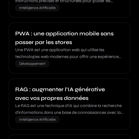
instructions précises et structurées pour guider les
modèles d'IA générative vers les résultats souhaités.
Intelligence Artificielle
PWA : une application mobile sans
passer par les stores
Une PWA est une application web qui utilise les
technologies web modernes pour offrir une expérience
proche d'une application native, fonctionnant hors ligne
Développement
et installable sur l'écran d'accueil.
RAG : augmenter l'IA générative
avec vos propres données
Le RAG est une technique d'IA qui combine la recherche
d'informations dans une base de connaissances avec la
génération de texte par un modèle de langage pour
Intelligence Artificielle
produire des réponses précises et contextualisées.