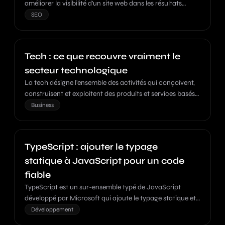
améliorer la visibilité d'un site web dans les résultats
naturels des moteurs de recherche.
SEO
Tech : ce que recouvre vraiment le
secteur technologique
La tech désigne l'ensemble des activités qui conçoivent,
construisent et exploitent des produits et services basés
sur le logiciel, la donnée et l'informatique.
Business
TypeScript : ajouter le typage
statique à JavaScript pour un code
fiable
TypeScript est un sur-ensemble typé de JavaScript
développé par Microsoft qui ajoute le typage statique et
d'autres fonctionnalités pour améliorer la qualité et la
Développement
maintenabilité du code.