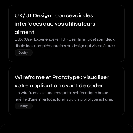
UX/UI Design : concevoir des
interfaces que vos utilisateurs
aiment
L'UX (User Experience) et l'UI (User Interface) sont deux
disciplines complémentaires du design qui visent à créer
des interfaces intuitives et agréables.
Design
Wireframe et Prototype : visualiser
votre application avant de coder
Un wireframe est une maquette schématique basse
fidélité d'une interface, tandis qu'un prototype est une
version interactive haute fidélité permettant de tester
Design
l'expérience utilisateur.