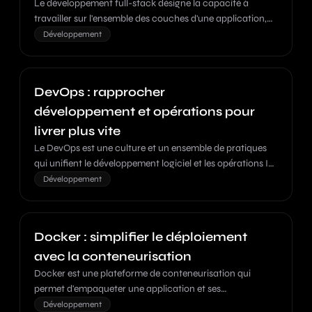
Le développement full-stack désigne la capacité à
travailler sur l'ensemble des couches d'une application,
du front-end au back-end en passant par la base de
Développement
données.
DevOps : rapprocher
développement et opérations pour
livrer plus vite
Le DevOps est une culture et un ensemble de pratiques
qui unifient le développement logiciel et les opérations IT
pour accélérer la livraison d'applications.
Développement
Docker : simplifier le déploiement
avec la conteneurisation
Docker est une plateforme de conteneurisation qui
permet d'empaqueter une application et ses
dépendances dans un conteneur portable, garantissant
Développement