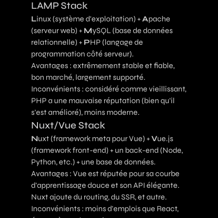
LAMP Stack
L
inux (système d'exploitation) +
A
pache
(serveur web) +
M
ySQL (base de données
relationnelle) +
P
HP (langage de
programmation côté serveur).
Avantages : extrêmement stable et fiable,
bon marché, largement supporté.
Inconvénients : considéré comme vieillissant,
PHP a une mauvaise réputation (bien qu'il
s'est amélioré), moins moderne.
Nuxt/Vue Stack
N
uxt (framework meta pour Vue) +
V
ue.js
(framework front-end) + un back-end (Node,
Python, etc.) + une base de données.
Avantages : Vue est réputée pour sa courbe
d'apprentissage douce et son API élégante.
Nuxt ajoute du routing, du SSR, et autre.
Inconvénients : moins d'emplois que React,