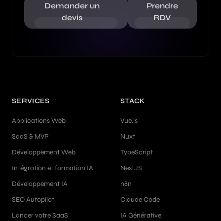
Demander un
Prendre
devis
RDV
SERVICES
STACK
Applications Web
Vue.js
SaaS & MVP
Nuxt
Développement Web
TypeScript
Intégration et formation IA
NestJS
Développement IA
n8n
SEO Autopilot
Claude Code
Lancer votre SaaS
IA Générative