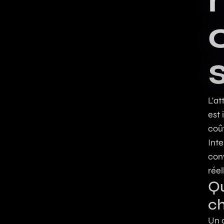
L'at
est
coû
Inte
con
réel
Qu
ch
Un 