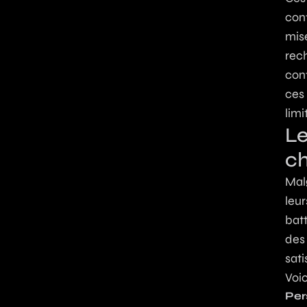
con
mise
rec
con
ces 
limi
Le
ch
Mal
leur
batt
des
sati
Voic
Per