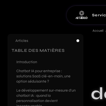
Servi
Applications Web
À propos
Accueil
Solutions métier et plateformes int
Mon histoire,
Articles
SaaS & MVP
Notre ap
TABLE DES MATIÈRES
Développement de produits SaaS e
On travaille e
Introduction
Développement We
Avis clie
Chatbot IA pour entreprise :
Sites d'entreprise, vitrines et land
Les retours de 
solutions SaaS clé-en-main, une
option séduisante ?
Intégration et format
Guides & 
d
Audit, mise en production et format
Guides de fond 
Le développement sur-mesure d'un
chatbot IA : quand la
Développement IA
Partenai
personnalisation devient
Chatbots, automatisations et intég
Mes collaborate
incontournable