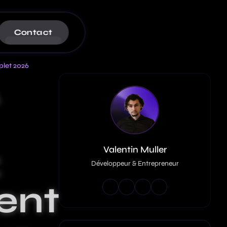
Contact
plet 2026
A
lication Web : 9 Étapes Clés
s SaaS : évitez 20M€ d'amende
:
Valentin Muller
Développeur & Entrepreneur
ent
: Guide complet pour maîtriser la
s et les enjeux stratégiques en