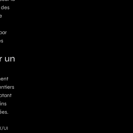
 des
e
par
es
r un
ment
entiers
ptant
ins
ées.
X/UI