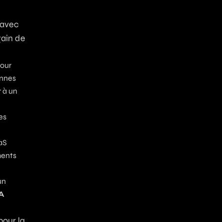
 avec
gain de
Pour
onnes
 à un
es
aS
ments
un
A
pour la