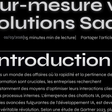
ur-mesure 
IA dans une applic
guide technique 2
e technique
Industrie
olutions Sa
r IA, publiés en pilote automatique
tils et approche
Digitalisation et solutions sur mesure pour le secteur industriel
Voir tous les articles
Juridique
lème métier au premier client
Plateformes et outils digitaux pour cabinets juridiques et avocats
02/03/2026
|
15 minutes min de lecture
|
Partager l'articl
Introduction
 un monde des affaires où la rapidité et la pertinence d
formation sont cruciales, les entreprises recherchent
stamment des moyens d'optimiser leurs interactions clien
rs processus internes. L'émergence des chatbots IA, prop
les avancées fulgurantes de l'
développement IA
, est de
véritable révolution. Selon une étude de Gartner 2023, pl