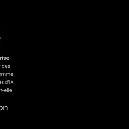
?
rise
t des
 comme
és d'IA
t-elle
on