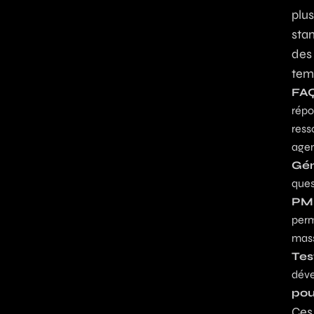
plus
sta
des
temp
FAQ
répo
ress
agen
Gén
ques
PME
perm
mass
Tes
déve
pou
Ces 