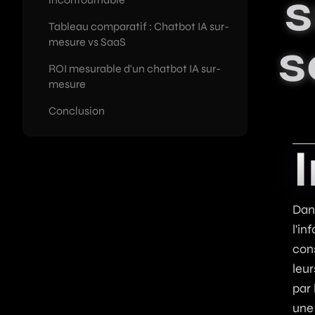
s
Tableau comparatif : Chatbot IA sur-
SEO Autopilot
Expertis
s
mesure vs SaaS
Articles de blog SEO automatisés pa
Stack tech, ou
ROI mesurable d'un chatbot IA sur-
Lancer votre SaaS
mesure
Accompagnement complet : du prob
Conclusion
Dans
l'in
con
leu
par 
une 