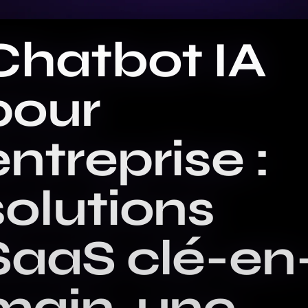
Chatbot IA
pour
entreprise :
solutions
SaaS clé-en
main, une