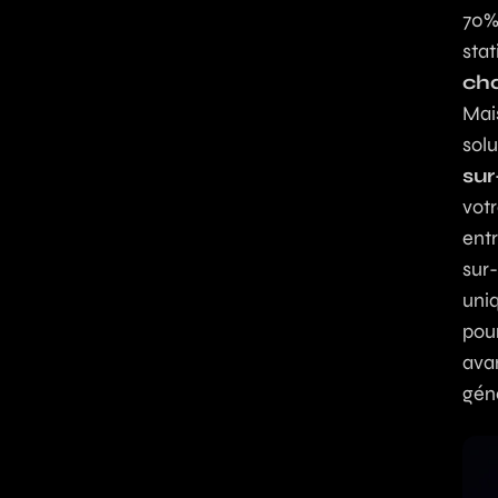
70% 
stat
cha
Mai
sol
su
votr
ent
sur
uni
pour
avan
gén