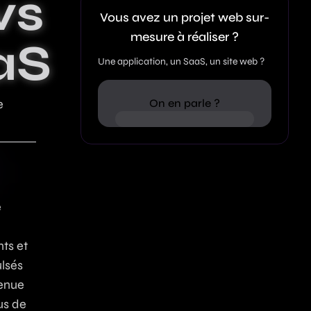
vs
ation web : 8 cas concrets et
Vous avez un projet web sur-
026
mesure à réaliser ?
aS
Une application, un SaaS, un site web ?
e
On en parle ?
e
ts et
ulsés
venue
us de