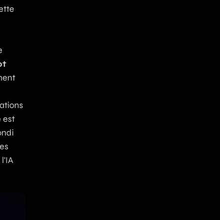
ette
e
ot
ment
ations
 est
ondi
les
l'
IA