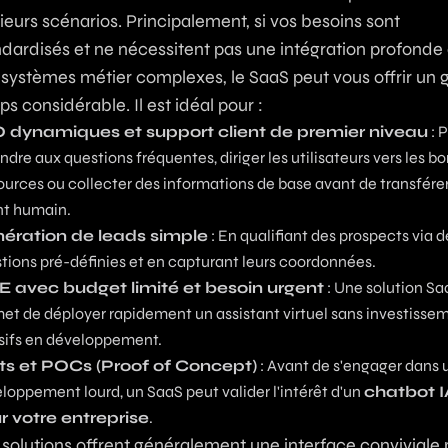
ieurs scénarios. Principalement, si vos besoins sont
ndardisés et ne nécessitent pas une intégration profonde
 systèmes métier complexes, le SaaS peut vous offrir un 
s considérable. Il est idéal pour :
 dynamiques et support client de premier niveau
: 
ndre aux questions fréquentes, diriger les utilisateurs vers les b
ources ou collecter des informations de base avant de transférer
t humain.
ération de leads simple
: En qualifiant des prospects via d
tions pré-définies et en capturant leurs coordonnées.
 avec budget limité et besoin urgent
: Une solution Sa
et de déployer rapidement un assistant virtuel sans investisse
ifs en développement.
ts et POCs (Proof of Concept)
: Avant de s'engager dans 
loppement lourd, un SaaS peut valider l'intérêt d'un
chatbot I
r votre entreprise
.
solutions offrent généralement une interface conviviale 