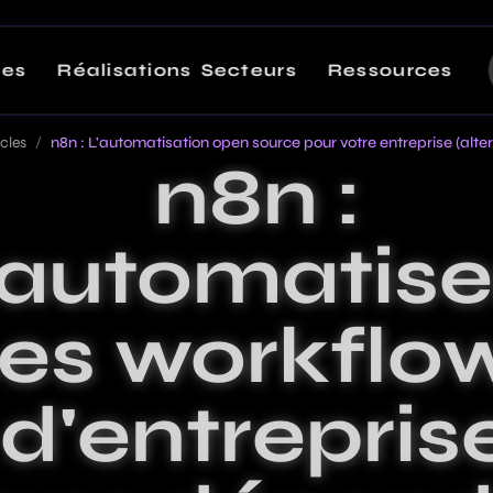
ces
Réalisations
Secteurs
Ressources
Startups
icles
/
n8n : L'automatisation open source pour votre entreprise (alte
Articles en tendance
n8n :
eractives
 mon parcours et mon approche
Solutions digitales adaptées aux startups et scale-ups
Développement App
(2026)
proche
PME & ETI
automatise
t MVP pour startups
nsemble, étape par étape
Transformation numérique pour PME et entreprises de taille intermédiaire
Protection donnée
b
nts
Finance & Comptabilité
RGPD
es workflo
ing pages sur-mesure
mes clients
Solutions digitales pour cabinets comptables et institutions financières
ion IA
outils
Santé & Medtech
d'entrepris
Architecture SaaS 
ion à l'IA agentique sur vos process
et outils interactifs
Applications et plateformes pour le secteur médical et santé
gestion des donnée
2026
res
Immobilier
rations IA sur mesure
urs et offres croisées
Outils numériques pour agences et professionnels de l'immobilier