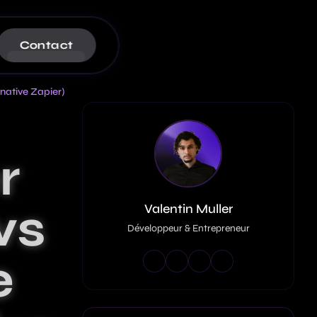
Contact
rnative Zapier)
lication Web : 9 Étapes Clés
r
s SaaS : évitez 20M€ d'amende
ws
Valentin Muller
Développeur & Entrepreneur
e
: Guide complet pour maîtriser la
s et les enjeux stratégiques en