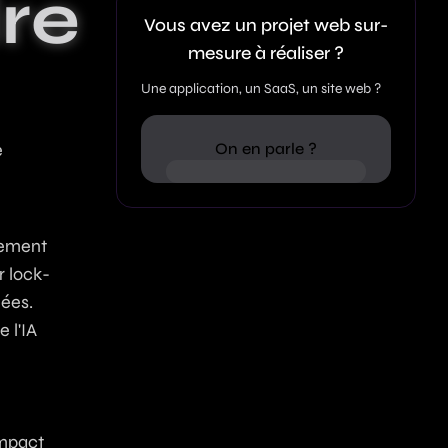
re
ation web : 8 cas concrets et
Vous avez un projet web sur-
026
mesure à réaliser ?
Une application, un SaaS, un site web ?
e
On en parle ?
sement
r lock-
nées.
 l'
IA
impact