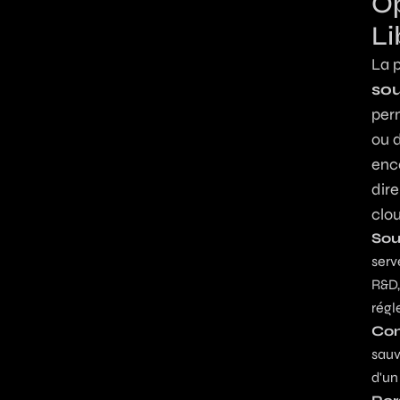
Op
Li
La 
so
perm
ou d
enco
dire
clou
Sou
serv
R&D,
régl
Con
sauv
d'un