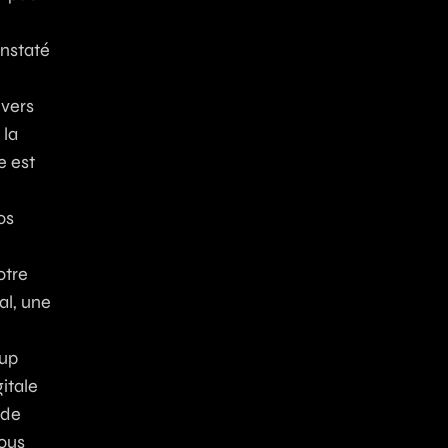
onstaté
 vers
 la
le est
os
otre
al, une
tup
itale
ide
Nous