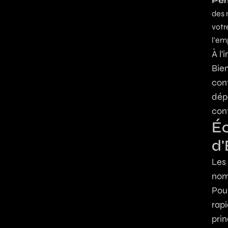
Per
des 
votr
l'em
À l'
Bie
conf
dép
con
Éc
d'
Les 
nom
Pour
rapi
prin