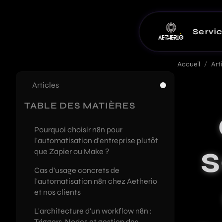
Servi
Applications Web
À propos
Accueil
/
Art
Solutions métier et plateformes int
Mon histoire,
Articles
SaaS & MVP
Notre ap
TABLE DES MATIÈRES
Développement de produits SaaS e
On travaille e
Pourquoi choisir n8n pour
Développement We
Avis clie
l'automatisation d'entreprise plutôt
s
Sites d'entreprise, vitrines et land
Les retours de 
que Zapier ou Make ?
Cas d'usage concrets de
Intégration et format
Guides & 
l'automatisation n8n chez Aetherio
Audit, mise en production et format
Guides de fond 
et nos clients
Développement IA
Partenai
L'architecture d'un workflow n8n :
Chatbots, automatisations et intég
Mes collaborate
Triggers, Nodes et gestion des