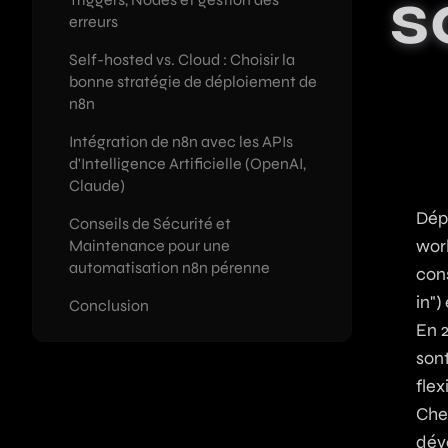
s
erreurs
SEO Autopilot
Expertis
Self-hosted vs. Cloud : Choisir la
Articles de blog SEO automatisés pa
Stack tech, ou
bonne stratégie de déploiement de
n8n
Lancer votre SaaS
Accompagnement complet : du prob
Intégration de n8n avec les APIs
d'Intelligence Artificielle (OpenAI,
Claude)
Dépe
Conseils de Sécurité et
wor
Maintenance pour une
automatisation n8n pérenne
con
in"
Conclusion
En 2
sont
flex
Chez
déve