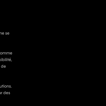
 ne se
e comme
bilité,
s de
e
utions.
ur des