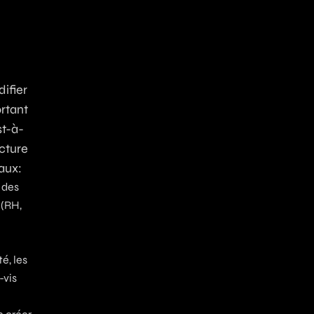
difier
ortant
st-à-
ucture
aux:
 des
 (RH,
é, les
-vis