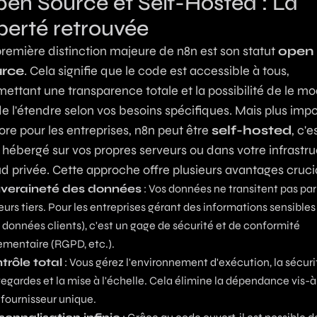
en Source et Self-Hosted : La
berté retrouvée
première distinction majeure de n8n est son statut
open
urce
. Cela signifie que le code est accessible à tous,
ettant une transparence totale et la possibilité de le mo
e l'étendre selon vos besoins spécifiques. Mais plus imp
re pour les entreprises, n8n peut être
self-hosted
, c'e
 hébergé sur vos propres serveurs ou dans votre infrastr
d privée. Cette approche offre plusieurs avantages cruci
veraineté des données
: Vos données ne transitent pas par
eurs tiers. Pour les entreprises gérant des informations sensibles
 données clients), c'est un gage de sécurité et de conformité
ementaire (RGPD, etc.).
trôle total
: Vous gérez l'environnement d'exécution, la sécurit
egardes et la mise à l'échelle. Cela élimine la dépendance vis-à
 fournisseur unique.