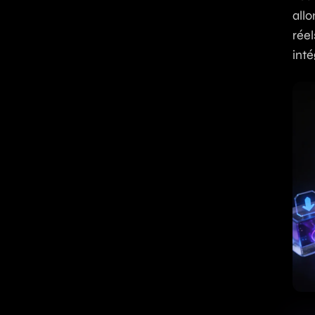
allo
réel
inté