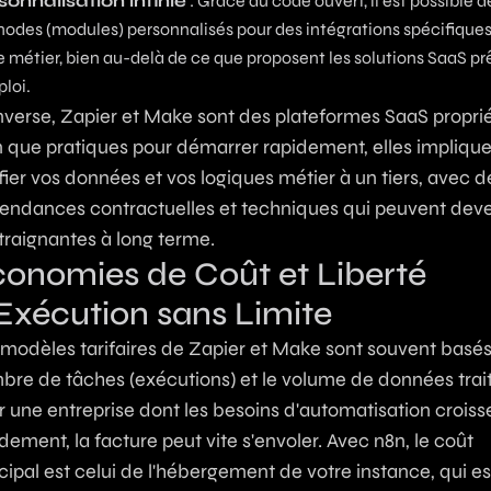
sonnalisation infinie
: Grâce au code ouvert, il est possible d
nodes (modules) personnalisés pour des intégrations spécifiques
e métier, bien au-delà de ce que proposent les solutions SaaS pr
ploi.
inverse, Zapier et Make sont des plateformes SaaS proprié
n que pratiques pour démarrer rapidement, elles impliqu
ier vos données et vos logiques métier à un tiers, avec d
endances contractuelles et techniques qui peuvent deve
traignantes à long terme.
onomies de Coût et Liberté
Exécution sans Limite
modèles tarifaires de Zapier et Make sont souvent basés 
bre de tâches (exécutions) et le volume de données trai
 une entreprise dont les besoins d'automatisation croiss
dement, la facture peut vite s'envoler. Avec n8n, le coût
cipal est celui de l'hébergement de votre instance, qui es