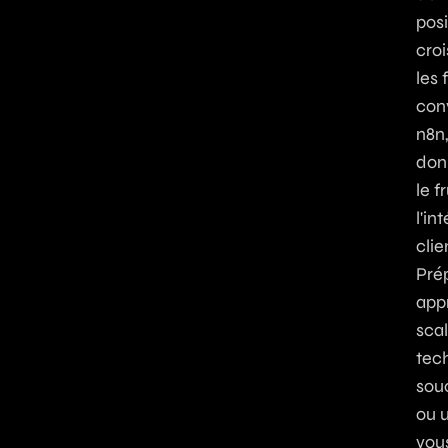
posi
croi
les 
con
n8n
donn
le f
l'in
clie
Pré
appr
scal
tech
sou
ou 
vou