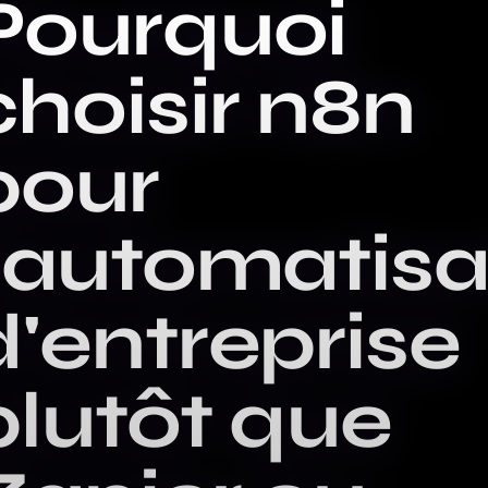
Pourquoi
choisir n8n
pour
l'automatisa
d'entreprise
plutôt que