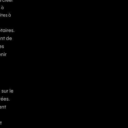
e créer
 à
êtes à
taires.
ent de
es
nir
sur le
tées.
ent
t