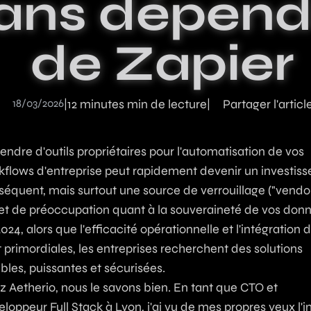
ans dépend
IA dans une applic
guide technique 2
e technique
Industrie
de Zapier
r IA, publiés en pilote automatique
tils et approche
Digitalisation et solutions sur mesure pour le secteur industriel
Voir tous les articles
Juridique
lème métier au premier client
Plateformes et outils digitaux pour cabinets juridiques et avocats
18/03/2026
|
12 minutes min de lecture
|
Partager l'articl
ndre d'outils propriétaires pour l'automatisation de vos
kflows d'entreprise peut rapidement devenir un investis
séquent, mais surtout une source de verrouillage ("vendo
) et de préoccupation quant à la souveraineté de vos don
024, alors que l'efficacité opérationnelle et l'intégration de
 primordiales, les entreprises recherchent des solutions
ibles, puissantes et sécurisées.
 Aetherio, nous le savons bien. En tant que CTO et
loppeur Full Stack à Lyon, j'ai vu de mes propres yeux l'