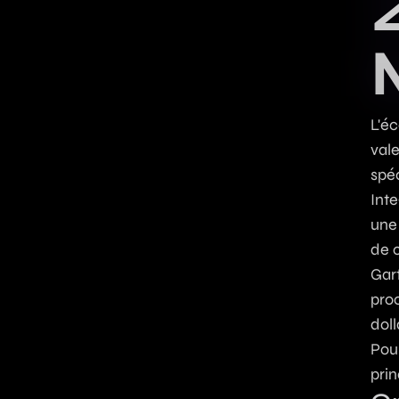
L'éc
vale
spé
Int
une 
de 
Gar
proc
doll
Pour
pri