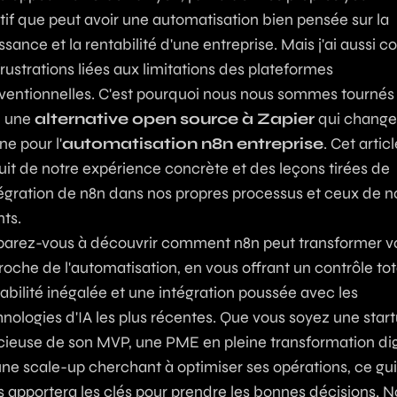
tif que peut avoir une automatisation bien pensée sur la
ssance et la rentabilité d'une entreprise. Mais j'ai aussi c
frustrations liées aux limitations des plateformes
ventionnelles. C'est pourquoi nous nous sommes tournés
, une
alternative open source à Zapier
qui change
e pour l'
automatisation n8n entreprise
. Cet artic
ruit de notre expérience concrète et des leçons tirées de
tégration de n8n dans nos propres processus et ceux de n
nts.
parez-vous à découvrir comment n8n peut transformer v
oche de l'automatisation, en vous offrant un contrôle tot
abilité inégalée et une intégration poussée avec les
nologies d'IA les plus récentes. Que vous soyez une star
cieuse de son MVP, une PME en pleine transformation dig
une scale-up cherchant à optimiser ses opérations, ce gu
s apportera les clés pour prendre les bonnes décisions. 