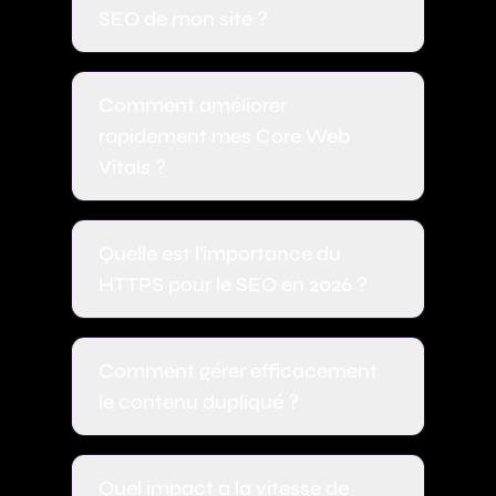
SEO de mon site ?
Comment améliorer
rapidement mes Core Web
Vitals ?
Quelle est l'importance du
HTTPS pour le SEO en 2026 ?
Comment gérer efficacement
le contenu dupliqué ?
Quel impact a la vitesse de